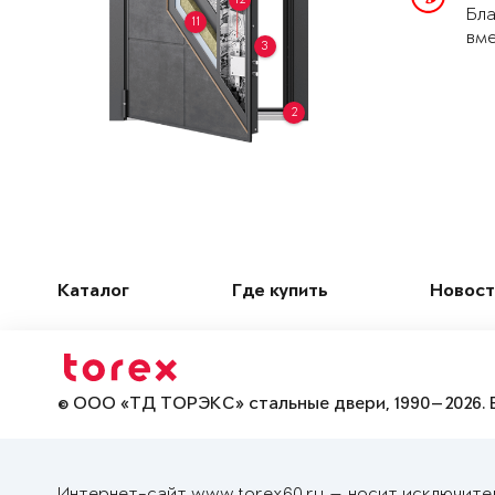
Бла
11
вме
3
2
Каталог
Где купить
Новост
© ООО «ТД ТОРЭКС» стальные двери, 1990—2026. 
Интернет-сайт www.torex60.ru — носит исключите