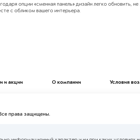
годаря опции «сменная панель» дизайн легко обновить, не
сте с обликом вашего интерьера.
и и акции
О компании
Условия во
Все права защищены.
льно информационный характер и ни при каких условиях 