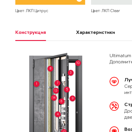
Цвет: ЛКП Цитрус
Цвет: ЛКП Clear
Конструкция
Характеристики
Ultimatum
Дополните
10
8
3
Лу
7
1
Сер
5
13
ин
14
9
6
Ст
Дос
4
две
Во
12