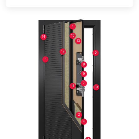
1
15
14
13
12
5
3
8
9
7
11
10
2
4