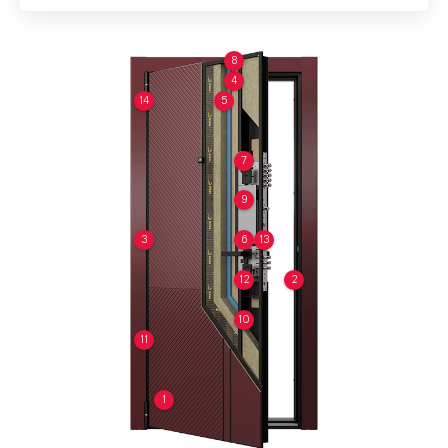
8
4
14
5
7
9
3
6
13
12
2
10
11
1