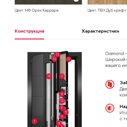
Цвет: МФ Орех Каррара
Цвет: ПВХ Дуб крафт
Конструкция
Характеристики
Diamond –
12
10
11
Широкий 
вашего и
18
2
За
Две
6
кон
13
На
4
5
Ита
3
с т
1
8
7