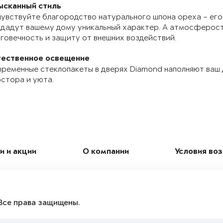
ысканный стиль
увствуйте благородство натурального шпона ореха – его
дадут вашему дому уникальный характер. А атмосферос
говечность и защиту от внешних воздействий.
тественное освещение
ременные стеклопакеты в дверях Diamond наполняют ваш
стора и уюта.
и и акции
О компании
Условия во
Все права защищены.