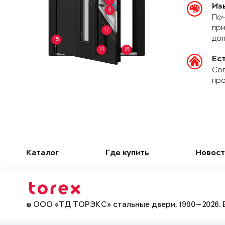
Из
9
Поч
при
17
дол
15
14
16
Ес
Сов
про
Каталог
Где купить
Новост
© ООО «ТД ТОРЭКС» стальные двери, 1990—2026. 