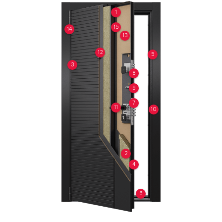
1
15
14
13
12
5
3
8
9
7
11
10
2
4
6