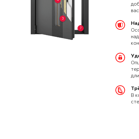
доб
вас
3
На
7
Осо
над
кон
Уд
Опц
тер
дли
Тр
В к
сте