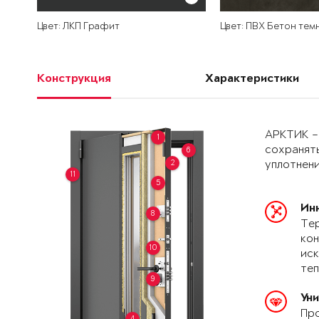
Цвет: ЛКП Графит
Цвет: ПВХ Бетон тем
Конструкция
Характеристики
АРКТИК –
1
сохранять
6
2
уплотнени
11
5
Ин
8
Тер
кон
10
иск
теп
9
Ун
Про
4