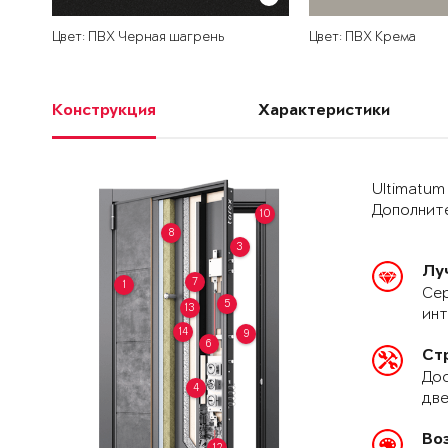
Цвет: ПВХ Черная шагрень
Цвет: ПВХ Крема
Конструкция
Характеристики
Ultimatum
Дополните
10
8
3
Лу
7
1
Сер
5
13
ин
14
9
6
Ст
Дос
4
две
Во
12