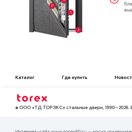
Бла
11
вме
3
2
Каталог
Где купить
Новост
© ООО «ТД ТОРЭКС» стальные двери, 1990—2026. 
Интернет-сайт www.torex60.ru — носит исключите