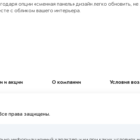
годаря опции «сменная панель» дизайн легко обновить, не
сте с обликом вашего интерьера.
и и акции
О компании
Условия во
Все права защищены.
льно информационный характер и ни при каких условиях 